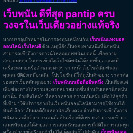
พอแล้ว
ทางเข้า UFABET ภาษาไทย
เว็บพนัน ดีที่สุด pantip ครบ
วงจรในเว็บเดียวอย่างแท้จริง
หากบรรลุเป้าหมายในการลงทุนเหมือนกัน
เว็บพนันแทงบอล
ออนไลน์ เว็บไหนดี
ด้วยเหตุนี้จึงเป็นช่องทางหนึ่งที่นักพนัน
สามารถเข้าถึงการดาวน์โหลดแอพพนันบอลนี้ เพื่อความ
สะดวกสบายในการเข้าถึงเว็บไซต์พนันได้ง่ายขึ้น อาจจะมี
เครื่องหมายหรือลักษณะต่างๆ จากหน้าเว็บไซต์เดิมพันแต่
คุณสมบัติยังเหมือนเดิม โปรโมชั่น มีให้ดูเป็นตัวอย่าง ราคาต่อ
รองเท่าเว็บหลักทุกอย่าง
เว็บพนันบนมือถือยืนหนึ่ง
เป็นเพียงแค่
เพิ่มช่องทางให้ความสะดวกสบายมากขึ้นสำหรับเหล่านักพนัน
เท่านั้น ด้วยสิ่งใหม่ๆ ที่หลากหลาย ความทันสมัย เพื่อให้ลูกค้า
ที่เข้ามาใช้บริการภายในเว็บพนันออนไลน์สามารถใช้งานได้
ทันที ถือว่าเป็นผลดีกับเหล่านักเสี่ยงดวง สำหรับการเข้าถึงการ
พนันบอลเมื่อต้องการเล่นถือเป็นเรื่องที่ดีเพราะสามารถเข้ามา
เล่นพนันบอลได้ง่ายแต่การเล่นพนันบอลควรมีสติในการเล่นทุก
ครั้ง เข้าง่ายก็จริงแต่ถ้าไม่มีคู่เด็ดเล่นก็ไม่สำคัญ
เว็บพนันบอล