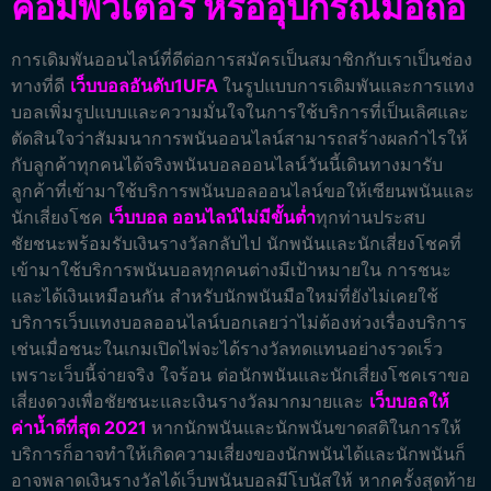
คอมพิวเตอร์ หรืออุปกรณ์มือถือ
การเดิมพันออนไลน์ที่ดีต่อการสมัครเป็นสมาชิกกับเราเป็นช่อง
ทางที่ดี
เว็บบอลอันดับ1UFA
ในรูปแบบการเดิมพันและการแทง
บอลเพิ่มรูปแบบและความมั่นใจในการใช้บริการที่เป็นเลิศและ
ตัดสินใจว่าสัมมนาการพนันออนไลน์สามารถสร้างผลกำไรให้
กับลูกค้าทุกคนได้จริงพนันบอลออนไลน์วันนี้เดินทางมารับ
ลูกค้าที่เข้ามาใช้บริการพนันบอลออนไลน์ขอให้เซียนพนันและ
นักเสี่ยงโชค
เว็บบอล ออนไลน์ไม่มีขั้นต่ำ
ทุกท่านประสบ
ชัยชนะพร้อมรับเงินรางวัลกลับไป นักพนันและนักเสี่ยงโชคที่
เข้ามาใช้บริการพนันบอลทุกคนต่างมีเป้าหมายใน การชนะ
และได้เงินเหมือนกัน สำหรับนักพนันมือใหม่ที่ยังไม่เคยใช้
บริการเว็บแทงบอลออนไลน์บอกเลยว่าไม่ต้องห่วงเรื่องบริการ
เช่นเมื่อชนะในเกมเปิดไพ่จะได้รางวัลทดแทนอย่างรวดเร็ว
เพราะเว็บนี้จ่ายจริง ใจร้อน ต่อนักพนันและนักเสี่ยงโชคเราขอ
เสี่ยงดวงเพื่อชัยชนะและเงินรางวัลมากมายและ
เว็บบอลให้
ค่าน้ำดีที่สุด 2021
หากนักพนันและนักพนันขาดสติในการให้
บริการก็อาจทำให้เกิดความเสี่ยงของนักพนันได้และนักพนันก็
อาจพลาดเงินรางวัลได้เว็บพนันบอลมีโบนัสให้ หากครั้งสุดท้าย