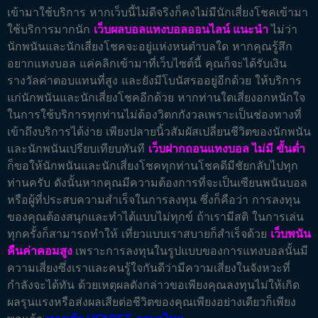
เข้ามาใช้บริการ หากเว็บนี้ไม่ดีจริงก็คงไม่มีนักเสี่ยงโชคเข้ามา
ใช้บริการมากนัก
เว็บผลบอลแทงบอลออนไลน์ แนะนำ
ไม่ว่า
นักพนันและนักเสี่ยงโชคจะอยู่แห่งหนตำบลใด หากคุณรู้สึก
อยากแทงบอล แค่คลิกเข้ามาที่เว็บไซต์นี้ คุณก็จะได้รับเงิน
รางวัลค่าตอบแทนที่สูง และยังมีโบนัสรออยู่อีกด้วย ให้บริการ
แก่นักพนันและนักเสี่ยงโชคอีกด้วย หากท่านใดเสี่ยงอกหนักใจ
ในการใช้บริการทุกท่านไม่ต้องวิตกกังวลเพราะเป็นช่องทางที่
เข้าถึงบริการได้ง่าย เพียงปลายนิ้วสัมผัสเปลี่ยนชีวิตของนักพนัน
และนักพนันเปรียบเทียบทันที
เว็บฝากถอนแทงบอล ไม่มี ขั้นต่ำ
ก็ขอให้นักพนันและนักเสี่ยงโชคทุกท่านโชคดีมีชัยกลับไปทุก
ท่านครับ ดังนั้นหากคุณมีความต้องการที่จะเป็นเซียนพนันบอล
หรือผู้ที่ประสบความสำเร็จในการลงทุน ซึ่งก็คือว่า การลงทุน
ของคุณต้องสนุกและทำได้แบบไม่ทุกข์ ถ้าเรามีสติ ในการเล่น
ทุกครั้งก็สามารถทำให้ เที่ยวแบบเราสบายก็สำเร็จด้วย
เว็บพนัน
คืนค่าคอมสูง
เพราะการลงทุนในรูปแบบของการแทงบอลนั้นมี
ความเสี่ยงซึ่งเราและคนรู้ใจกันดีว่ามีความเสี่ยงในจังหวะที่
กำลังจะได้ทัน ด้วยเหตุผลดังกล่าวขอเพียงคุณลงทุนไม่ให้เกิด
ผลรุนแรงหรือส่งผลเสียต่อชีวิตของคุณเพียงอย่างเดียวก็เพียง