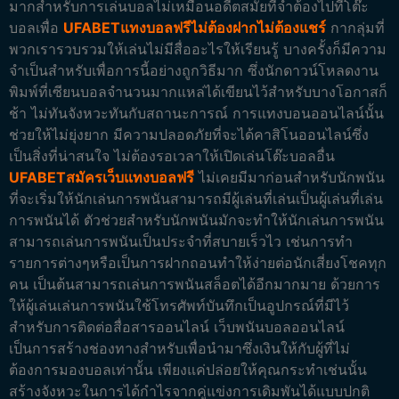
มากสำหรับการเล่นบอลไม่เหมือนอดีตสมัยที่จำต้องไปที่โต๊ะ
บอลเพื่อ
UFABETแทงบอลฟรีไม่ต้องฝากไม่ต้องแชร์
กากลุ่มที่
พวกเรารวบรวมให้เล่นไม่มีสื่ออะไรให้เรียนรู้ บางครั้งก็มีความ
จำเป็นสำหรับเพื่อการนี้อย่างถูกวิธีมาก ซึ่งนักดาวน์โหลดงาน
พิมพ์ที่เซียนบอลจำนวนมากแหล่ได้เขียนไว้สำหรับบางโอกาสก็
ช้า ไม่ทันจังหวะทันกับสถานะการณ์ การแทงบอนออนไลน์นั้น
ช่วยให้ไม่ยุ่งยาก มีความปลอดภัยที่จะได้คาสิโนออนไลน์ซึ่ง
เป็นสิ่งที่น่าสนใจ ไม่ต้องรอเวลาให้เปิดเล่นโต๊ะบอลอื่น
UFABETสมัครเว็บแทงบอลฟรี
ไม่เคยมีมาก่อนสำหรับนักพนัน
ที่จะเริ่มให้นักเล่นการพนันสามารถมีผู้เล่นที่เล่นเป็นผู้เล่นที่เล่น
การพนันได้ ตัวช่วยสำหรับนักพนันมักจะทำให้นักเล่นการพนัน
สามารถเล่นการพนันเป็นประจำที่สบายเร็วไว เช่นการทำ
รายการต่างๆหรือเป็นการฝากถอนทำให้ง่ายต่อนักเสี่ยงโชคทุก
คน เป็นต้นสามารถเล่นการพนันสล็อตได้อีกมากมาย ด้วยการ
ให้ผู้เล่นเล่นการพนันใช้โทรศัพท์บันทึกเป็นอูปกรณ์ที่มีไว้
สำหรับการติดต่อสื่อสารออนไลน์ เว็บพนันบอลออนไลน์
เป็นการสร้างช่องทางสำหรับเพื่อนำมาซึ่งเงินให้กับผู้ที่ไม่
ต้องการมองบอลเท่านั้น เพียงแค่ปล่อยให้คุณกระทำเช่นนั้น
สร้างจังหวะในการได้กำไรจากคู่แข่งการเดิมพันได้แบบปกติ